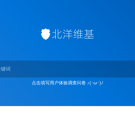
点击填写用户体验调查问卷 ♪(･ω･)ﾉ