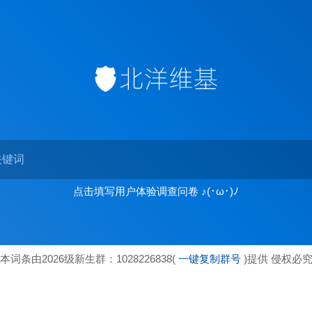
点击填写用户体验调查问卷 ♪(･ω･)ﾉ
本词条由2026级新生群：1028226838(
一键复制群号
)提供 侵权必