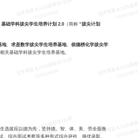
北
洋
基
＆
2
0
2
6
级
新
生
Q
Q
群
1
0
2
8
2
2
6
8
3
维
8
施
基础学科拔尖学生培养计划 2.0
（简称
“拔尖计划
基地
、
求是数学拔尖学生培养基地
、
侯德榜化学拔尖学
相关基础学科拔尖学生培养基地。
北
洋
基
＆
2
0
2
6
级
新
生
Q
Q
群
1
0
2
8
2
2
6
8
3
维
8
北
洋
基
＆
2
0
2
6
级
新
生
Q
Q
群
1
0
2
8
2
2
6
8
3
生选拔应以德为先，坚持德、智、体、美、劳全面衡
维
8
试、综合面试考察等多种形式综合评价、择优录取。