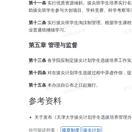
第十一条
实行优质资源倾斜。拔尖班学生培养实行名
助拔尖班学生参与大创项目、学科竞赛、科学考察等
北
洋
基
＆
2
0
2
6
级
新
生
Q
Q
群
1
0
2
8
2
2
6
8
3
第十二条
实行拔尖班学生淘汰制管理。根据学生课程
业普通班继续学习。
维
8
第五章 管理与监督
第十三条
各学院应制定拔尖计划学生选拔培养工作实
第十四条
对在拔尖计划学生选拔过程中弄虚作假，提
北
洋
基
＆
2
0
2
6
级
新
生
Q
Q
群
1
0
2
8
2
2
6
8
3
第十五条
本办法自公布之日起施行。
维
8
参考资料
关于发布《天津大学拔尖计划学生选拔培养管理办
你可能还想看：
规章制度
拔尖计划