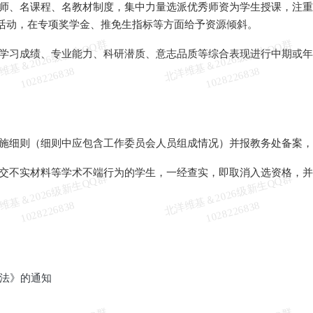
师、名课程、名教材制度，集中力量选派优秀师资为学生授课，注重
活动，在专项奖学金、推免生指标等方面给予资源倾斜。
北
洋
基
＆
2
0
2
6
级
新
生
Q
Q
群
1
0
2
8
2
2
6
8
3
北
洋
基
＆
2
0
2
6
级
新
生
Q
Q
群
1
0
2
8
2
2
6
8
3
学习成绩、专业能力、科研潜质、意志品质等综合表现进行中期或年
维
8
维
8
施细则（细则中应包含工作委员会人员组成情况）并报教务处备案，
交不实材料等学术不端行为的学生，一经查实，即取消入选资格，并
北
洋
基
＆
2
0
2
6
级
新
生
Q
Q
群
1
0
2
8
2
2
6
8
3
北
洋
基
＆
2
0
2
6
级
新
生
Q
Q
群
1
0
2
8
2
2
6
8
3
维
8
维
8
法》的通知