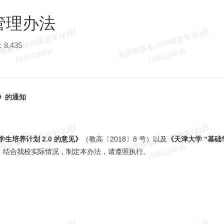
管理办法
北
洋
基
＆
2
0
2
6
级
新
生
Q
Q
群
1
0
2
8
2
2
6
8
3
北
洋
基
＆
2
0
2
6
级
新
生
Q
Q
群
1
0
2
8
2
2
6
8
3
8,435
维
8
维
8
》的通知
北
洋
基
＆
2
0
2
6
级
新
生
Q
Q
群
1
0
2
8
2
2
6
8
3
北
洋
基
＆
2
0
2
6
级
新
生
Q
Q
群
1
0
2
8
2
2
6
8
3
培养计划 2.0 的意见》
（教高〔2018〕8 号）以及
《天津大学 “基础
维
8
维
8
质量，结合我校实际情况，制定本办法，请遵照执行。