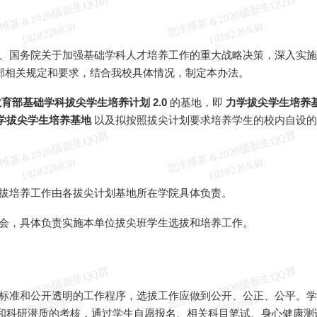
北
洋
基
＆
2
0
2
6
级
新
生
Q
Q
群
1
0
2
8
2
2
6
8
3
北
洋
基
＆
2
0
2
6
级
新
生
Q
Q
群
1
0
2
8
2
2
6
8
3
维
8
维
8
、国务院关于加强基础学科人才培养工作的重大战略决策，深入实
部相关规定和要求，结合我校具体情况，制定本办法。
教育部基础学科拔尖学生培养计划 2.0
的基地，即
力学拔尖学生培养
学拔尖学生培养基地
以及拟按照拔尖计划要求培养学生的校内自设的
北
洋
基
＆
2
0
2
6
级
新
生
Q
Q
群
1
0
2
8
2
2
6
8
3
北
洋
基
＆
2
0
2
6
级
新
生
Q
Q
群
1
0
2
8
2
2
6
8
3
维
8
维
8
拔培养工作由各拔尖计划基地所在学院具体负责。
会，具体负责实施本单位拔尖班学生选拔和培养工作。
北
洋
基
＆
2
0
2
6
级
新
生
Q
Q
群
1
0
2
8
2
2
6
8
3
北
洋
基
＆
2
0
2
6
级
新
生
Q
Q
群
1
0
2
8
2
2
6
8
3
标准和公开透明的工作程序，选拔工作应做到公开、公正、公平。学
维
8
维
8
和科研潜质的考核，通过学生自愿报名、相关科目笔试、身心健康测