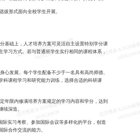
选拔形式面向全校学生开展。
北
洋
基
＆
2
0
2
6
级
新
生
Q
Q
群
1
0
2
8
2
2
6
8
3
分基础上，人才培养方案可灵活自主设置特别学分课
主学习方式。若与普通班学生实行相同的课程体系，
维
8
身心发展。每个学生配备不少于一名具有高尚师德、
学科课程学习和研究能力训练，选择合适的科研课
北
洋
基
＆
2
0
2
6
级
新
生
Q
Q
群
1
0
2
8
2
2
6
8
3
定年限内修满培养方案规定的学习内容和学分，达到
继续深造。
维
8
国际实习考察、参加国际会议等多样化的平台，创造
国际合作交流的能力。