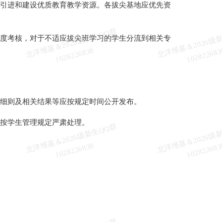
引进和建设优质教育教学资源。各拔尖基地应优先资
北
洋
基
＆
2
0
2
6
级
新
生
Q
Q
群
1
0
2
8
2
2
6
8
3
度考核，对于不适应拔尖班学习的学生分流到相关专
维
8
细则及相关结果等应按规定时间公开发布。
按学生管理规定严肃处理。
北
洋
基
＆
2
0
2
6
级
新
生
Q
Q
群
1
0
2
8
2
2
6
8
3
维
8