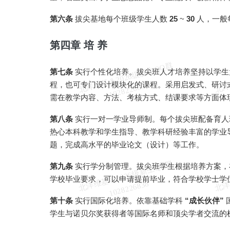
第六条
拔尖基地每个班级学生人数
25
~
30
人，一般
第四章 培 养
北
洋
基
＆
2
0
2
6
级
新
生
Q
Q
群
1
0
2
8
2
2
6
8
3
第七条
实行个性化培养。拔尖班人才培养坚持以学生
程，也可专门设计模块化的课程。采用启发式、研讨
维
8
需在教学内容、方法、考核方式、结课要求等方面体
第八条
实行一对一学业导师制。每个拔尖班配备育人
热心本科教学和学生指导、教学科研经验丰富的学业
题，完成高水平的毕业论文（设计）等工作。
北
洋
基
＆
2
0
2
6
级
新
生
Q
Q
群
1
0
2
8
2
2
6
8
3
第九条
实行学分制管理。拔尖班学生根据培养方案，
学校毕业要求，可以申请提前毕业，符合学校学士学
维
8
第十条
实行国际化培养。依靠基础学科
“成长伙伴”
学生与诺贝尔奖获得者等国际名师和顶尖学者交流的