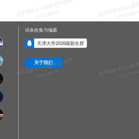
北
洋
基
＆
2
0
2
6
级
新
生
Q
Q
群
1
0
2
8
2
2
6
8
3
维
8
词条收集与编纂
天津大学2026级新生群
北
洋
基
＆
2
0
2
6
级
新
生
Q
Q
群
1
0
2
8
2
2
6
8
3
关于我们
维
8