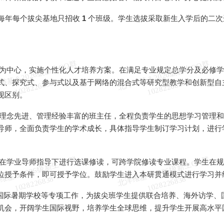
每年每个拔尖基地只招收
1
个班级。学生选拔采取新生入学后的二次
北
洋
基
＆
2
0
2
6
级
新
生
Q
Q
群
1
0
2
8
2
2
6
8
3
北
洋
基
＆
2
0
2
6
级
新
生
Q
Q
群
1
0
2
8
2
2
6
8
3
为中心，实施个性化人才培养方案。在满足专业规定总学分及必修学
式、探究式、参与式以及基于网络的混合式等研究型教学和创新型自
维
8
维
8
现区别。
理念先进、管理经验丰富的班主任，全程负责学生的思想学习管理和
导师，全面负责学生的学术成长，具体指导学生制订学习计划，进行
北
洋
基
＆
2
0
2
6
级
新
生
Q
Q
群
1
0
2
8
2
2
6
8
3
北
洋
基
＆
2
0
2
6
级
新
生
Q
Q
群
1
0
2
8
2
2
6
8
3
在学业导师指导下进行选课修读，可跨学院修读专业课程。学生在规
位授予条件，即可授予学位。鼓励学生进入本研贯通模式进行学习并
维
8
维
8
国际暑期学校等专项工作，为拔尖班学生提供联合培养、海外访学、
机会，开阔学生国际视野，培养学生全球思维，提升学生开展高水平