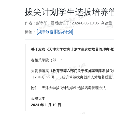
拔尖计划学生选拔培养
北
洋
基
＆
2
0
2
6
级
新
生
Q
Q
群
1
0
2
8
2
2
6
8
3
作者：彭宇阳 最后编辑于: 2024-8-05 19:05 浏览量：
维
8
标签：
规章制度
拔尖计划
关于发布《天津大学拔尖计划学生选拔培养管理办法
各相关学院（部）：
北
洋
基
＆
2
0
2
6
级
新
生
Q
Q
群
1
0
2
8
2
2
6
8
3
为贯彻落实
《教育部等六部门关于实施基础学科拔尖学生
维
8
〔2019〕22 号），提升卓越拔尖创新人才培养
附件：天津大学拔尖计划学生选拔培养管理办法
天津大学
2024 年 1 月 10 日