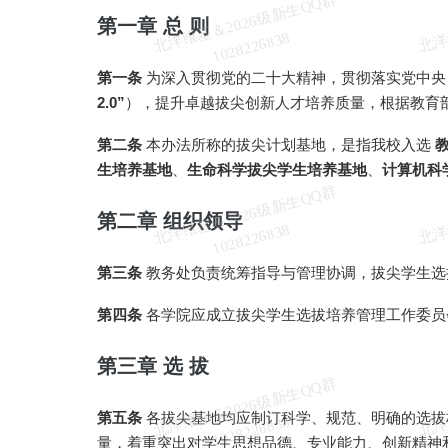
北
洋
基
＆
2
0
2
6
级
新
生
Q
Q
群
1
0
2
8
2
2
6
8
3
第一章 总 则
维
8
第一条
为深入贯彻党的二十大精神，贯彻落实党中央
2.0”
），提升卓越拔尖创新人才培养质量，根据教育
第二条
本办法所称的拔尖计划基地，是指我校入选
生培养基地
、
生命科学拔尖学生培养基地
、
计算机科
北
洋
基
＆
2
0
2
6
级
新
生
Q
Q
群
1
0
2
8
2
2
6
8
3
第二章 组织领导
维
8
第三条
教务处负责统筹指导与管理协调，拔尖学生选
第四条
各学院应成立拔尖学生选拔培养管理工作委员
第三章 选 拔
北
洋
基
＆
2
0
2
6
级
新
生
Q
Q
群
1
0
2
8
2
2
6
8
3
第五条
各拔尖基地均应制订科学、规范、明确的选拔
维
8
量，着重突出对学生思想品德、专业能力、创新精神