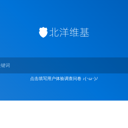
点击填写用户体验调查问卷 ♪(･ω･)ﾉ