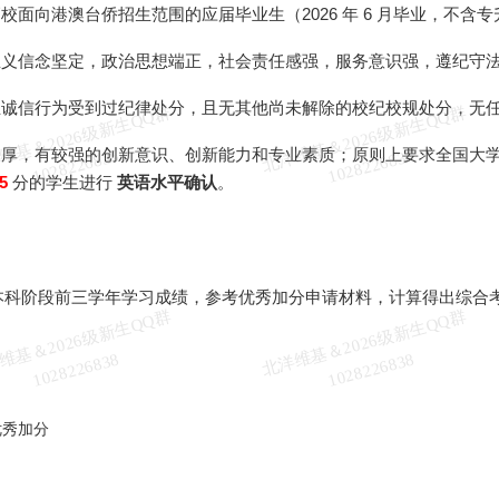
高校面向港澳台侨招生范围的应届毕业生（2026 年 6 月毕业，不
会主义信念坚定，政治思想端正，社会责任感强，服务意识强，遵纪守
学业诚信行为受到过纪律处分，且无其他尚未解除的校纪校规处分，无
北
洋
基
＆
2
0
2
6
级
新
生
Q
Q
群
1
0
2
8
2
2
6
8
3
北
洋
基
＆
2
0
2
6
级
新
生
Q
Q
群
1
0
2
8
2
2
6
8
3
趣浓厚，有较强的创新意识、创新能力和专业素质；原则上要求全国大
维
8
维
8
5
分的学生进行
英语水平确认
。
根据本科阶段前三学年学习成绩，参考优秀加分申请材料，计算得出综
北
洋
基
＆
2
0
2
6
级
新
生
Q
Q
群
1
0
2
8
2
2
6
8
3
北
洋
基
＆
2
0
2
6
级
新
生
Q
Q
群
1
0
2
8
2
2
6
8
3
维
8
维
8
优秀加分