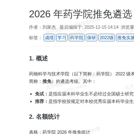
2026 年药学院推免遴选
北
洋
基
＆
2
0
2
6
级
新
生
Q
Q
群
1
0
2
8
2
2
6
8
3
作者：刘家杰 最后编辑于: 2025-12-15 14:14 浏览量
维
8
标签：
成绩
学习
药学院
保研
2022级
推免实
1. 概述
北
洋
基
＆
2
0
2
6
级
新
生
Q
Q
群
1
0
2
8
2
2
6
8
3
药物科学与技术学院（以下简称：药学院） 2022 级
简称：
推免
）的遴选考核。其中：
维
8
免试：
是指应届本科毕业生不必经过全国硕士研究
推荐：
是指学校按规定对本校优秀应届本科毕业生
2. 名额统计
表格：药学院 2026 年推免统计