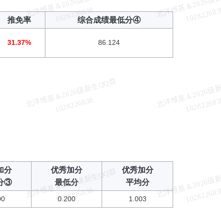
北
洋
基
＆
2
0
2
6
级
新
生
Q
Q
群
1
0
2
8
2
2
6
8
3
维
8
推免率
综合成绩最低分④
31.37%
86.124
北
洋
基
＆
2
0
2
6
级
新
生
Q
Q
群
1
0
2
8
2
2
6
8
3
维
8
加分
优秀加分
优秀加分
北
洋
基
＆
2
0
2
6
级
新
生
Q
Q
群
1
0
2
8
2
2
6
8
3
分③
最低分
平均分
维
8
00
0.200
1.003