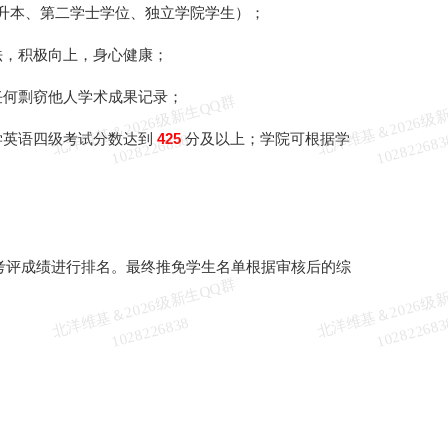
含专升本、第二学士学位、独立学院学生）；
法，积极向上，身心健康；
任何剽窃他人学术成果记录；
北
洋
基
＆
2
0
2
6
级
新
生
Q
Q
群
1
0
2
8
2
2
6
8
3
学英语四级考试分数达到
425
分及以上；学院可根据学
维
8
合考评成绩进行排名。最终推免学生名单根据审核后的综
北
洋
基
＆
2
0
2
6
级
新
生
Q
Q
群
1
0
2
8
2
2
6
8
3
维
8