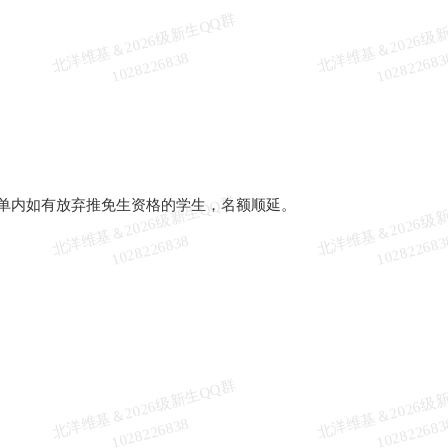
北
洋
基
＆
2
0
2
6
级
新
生
Q
Q
群
1
0
2
8
2
2
6
8
3
维
8
北
洋
基
＆
2
0
2
6
级
新
生
Q
Q
群
1
0
2
8
2
2
6
8
3
单内如有放弃推免生资格的学生，名额顺延。
维
8
北
洋
基
＆
2
0
2
6
级
新
生
Q
Q
群
1
0
2
8
2
2
6
8
3
维
8