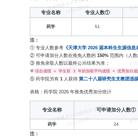
北
洋
基
＆
2
0
2
6
级
新
生
Q
Q
群
1
0
2
8
2
2
6
8
3
维
8
专业名称
专业人数①
药学
51
注：
① 专业人数参考
《天津大学 2026 届本科生生源信息
北
洋
基
＆
2
0
2
6
级
新
生
Q
Q
群
1
0
2
8
2
2
6
8
3
② 可申请加分人数在推免人数的
150%
范围内（人数
维
8
③ 推免录取人数以最终公示结果为准；
④
综合成绩 = 学生前 3 年的加权平均成绩 + 优秀加分成
⑤ 药学院另有
1
人获得
第二十八届研究生支教团选
表格：药学院 2026 年推免优秀加分统计
北
洋
基
＆
2
0
2
6
级
新
生
Q
Q
群
1
0
2
8
2
2
6
8
3
专业名称
可申请加分人数①
维
8
药学
24
注：