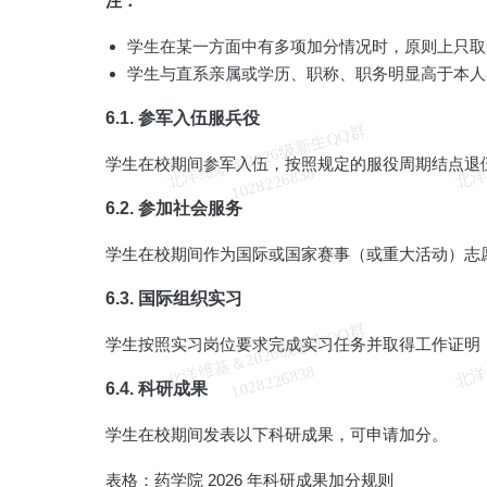
注：
学生在某一方面中有多项加分情况时，原则上只取
学生与直系亲属或学历、职称、职务明显高于本人
6.1. 参军入伍服兵役
北
洋
基
＆
2
0
2
6
级
新
生
Q
Q
群
1
0
2
8
2
2
6
8
3
学生在校期间参军入伍，按照规定的服役周期结点退
维
8
6.2. 参加社会服务
学生在校期间作为国际或国家赛事（或重大活动）志
6.3. 国际组织实习
北
洋
基
＆
2
0
2
6
级
新
生
Q
Q
群
1
0
2
8
2
2
6
8
3
学生按照实习岗位要求完成实习任务并取得工作证明
维
8
6.4. 科研成果
学生在校期间发表以下科研成果，可申请加分。
表格：药学院 2026 年科研成果加分规则