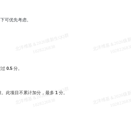
件下可优先考虑。
北
洋
基
＆
2
0
2
6
级
新
生
Q
Q
群
1
0
2
8
2
2
6
8
3
维
8
超过
0.5
分。
北
洋
基
＆
2
0
2
6
级
新
生
Q
Q
群
1
0
2
8
2
2
6
8
3
准。此项目不累计加分，最多
1
分。
维
8