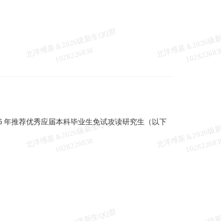
北
洋
基
＆
2
0
2
6
级
新
生
Q
Q
群
1
0
2
8
2
2
6
8
3
维
8
北
洋
基
＆
2
0
2
6
级
新
生
Q
Q
群
1
0
2
8
2
2
6
8
3
026 年推荐优秀应届本科毕业生免试攻读研究生（以下
维
8