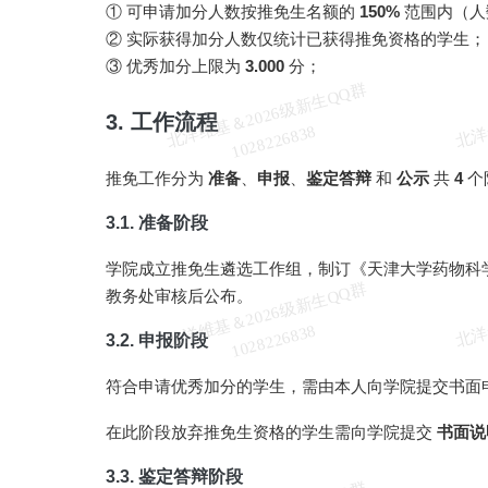
① 可申请加分人数按推免生名额的
150%
范围内（人
② 实际获得加分人数仅统计已获得推免资格的学生；
③ 优秀加分上限为
3.000
分；
北
洋
基
＆
2
0
2
6
级
新
生
Q
Q
群
1
0
2
8
2
2
6
8
3
3. 工作流程
维
8
推免工作分为
准备
、
申报
、
鉴定答辩
和
公示
共
4
个
3.1. 准备阶段
学院成立推免生遴选工作组，制订《天津大学药物科学
北
洋
基
＆
2
0
2
6
级
新
生
Q
Q
群
1
0
2
8
2
2
6
8
3
教务处审核后公布。
维
8
3.2. 申报阶段
符合申请优秀加分的学生，需由本人向学院提交书面
在此阶段放弃推免生资格的学生需向学院提交
书面说
3.3. 鉴定答辩阶段