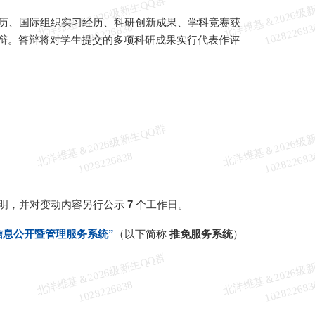
北
洋
基
＆
2
0
2
6
级
新
生
Q
Q
群
1
0
2
8
2
2
6
8
3
历、国际组织实习经历、科研创新成果、学科竞赛获
维
8
辩。答辩将对学生提交的多项科研成果实行代表作评
北
洋
基
＆
2
0
2
6
级
新
生
Q
Q
群
1
0
2
8
2
2
6
8
3
维
8
明，并对变动内容另行公示
7
个工作日。
信息公开暨管理服务系统”
（以下简称
推免服务系统
）
北
洋
基
＆
2
0
2
6
级
新
生
Q
Q
群
1
0
2
8
2
2
6
8
3
维
8