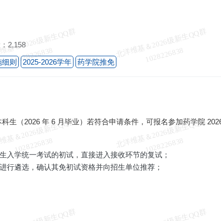
北
洋
基
＆
2
0
2
6
级
新
生
Q
Q
群
1
0
2
8
2
2
6
8
3
北
洋
基
＆
2
0
2
6
级
新
生
Q
Q
群
1
0
2
8
2
2
6
8
3
：2,158
维
8
维
8
施细则
2025-2026学年
药学院推免
北
洋
基
＆
2
0
2
6
级
新
生
Q
Q
群
1
0
2
8
2
2
6
8
3
北
洋
基
＆
2
0
2
6
级
新
生
Q
Q
群
1
0
2
8
2
2
6
8
3
本科生（2026 年 6 月毕业）若符合申请条件，可报名参加药学院 2
维
8
维
8
生入学统一考试的初试，直接进入接收环节的复试；
进行遴选，确认其免初试资格并向招生单位推荐；