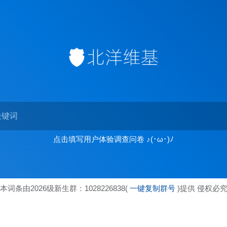
点击填写用户体验调查问卷 ♪(･ω･)ﾉ
本词条由2026级新生群：1028226838(
一键复制群号
)提供 侵权必