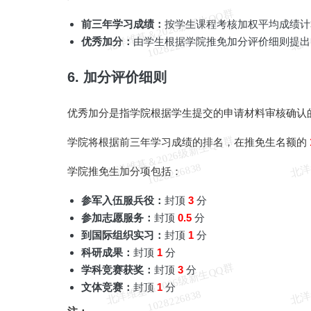
北
洋
基
＆
2
0
2
6
级
新
生
Q
Q
群
1
0
2
8
2
2
6
8
3
前三年学习成绩：
按学生课程考核加权平均成绩计
维
8
优秀加分：
由学生根据学院推免加分评价细则提出
6. 加分评价细则
优秀加分是指学院根据学生提交的申请材料审核确认
北
洋
基
＆
2
0
2
6
级
新
生
Q
Q
群
1
0
2
8
2
2
6
8
3
学院将根据前三年学习成绩的排名，在推免生名额的
维
8
学院推免生加分项包括：
参军入伍服兵役：
封顶
3
分
参加志愿服务：
封顶
0.5
分
到国际组织实习：
封顶
1
分
科研成果：
封顶
1
分
北
洋
基
＆
2
0
2
6
级
新
生
Q
Q
群
1
0
2
8
2
2
6
8
3
学科竞赛获奖：
封顶
3
分
文体竞赛：
封顶
1
分
维
8