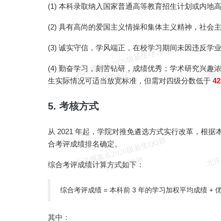
(1) 本科录取纳入国家普通高等教育招生计划或内地
(2) 具有高尚的爱国主义情操和集体主义精神，社
(3) 诚实守信，学风端正，在校学习期间未因违反
北
洋
基
＆
2
0
2
6
级
新
生
Q
Q
群
1
0
2
8
2
2
6
8
3
(4) 勤奋学习，刻苦钻研，成绩优秀；学术研究兴
维
8
生实际情况可适当放宽标准，但需对四级分数低于
42
5. 考核方式
从 2021 年起，学院对推免遴选方式实行改革，
北
洋
基
＆
2
0
2
6
级
新
生
Q
Q
群
1
0
2
8
2
2
6
8
3
合考评成绩排名确定。
维
8
综合考评成绩计算方式如下：
综合考评成绩 = 本科前 3 年的学习加权平均成绩 + 
其中：