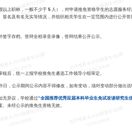
北
洋
基
＆
2
0
2
6
级
新
生
Q
Q
群
1
0
2
8
2
2
6
8
3
北
洋
基
＆
2
0
2
6
级
新
生
Q
Q
群
1
0
2
8
2
2
6
8
3
授以上职称，一般不少于
5
人），对申请推免资格学生的志愿服务经
维
8
维
8
、冒名及有名无实等情况，并组织相关学生在一定范围内进行公开答
并签字存档。答辩全程录音录像，答辩结果公开公示。
北
洋
基
＆
2
0
2
6
级
新
生
Q
Q
群
1
0
2
8
2
2
6
8
3
北
洋
基
＆
2
0
2
6
级
新
生
Q
Q
群
1
0
2
8
2
2
6
8
3
维
8
维
8
审核后，统一上报学校推免生遴选工作领导小组审定。
作日，公示期间公示内容不得修改，如有变动，须对变动部分做出说
如无异议，学校通过
“全国推荐优秀应届本科毕业生免试攻读研究生
案。未经公示的推免生资格无效。
北
洋
基
＆
2
0
2
6
级
新
生
Q
Q
群
1
0
2
8
2
2
6
8
3
北
洋
基
＆
2
0
2
6
级
新
生
Q
Q
群
1
0
2
8
2
2
6
8
3
维
8
维
8