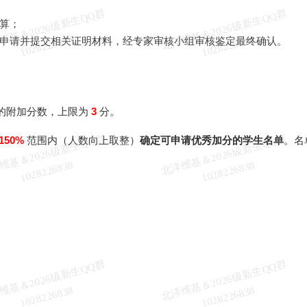
北
洋
基
＆
2
0
2
6
级
新
生
Q
Q
群
1
0
2
8
2
2
6
8
3
北
洋
基
＆
2
0
2
6
级
新
生
Q
Q
群
1
0
2
8
2
2
6
8
3
算；
维
8
维
8
申请并提交相关证明材料，经专家审核小组审核鉴定最终确认。
的附加分数，上限为
3
分。
北
洋
基
＆
2
0
2
6
级
新
生
Q
Q
群
1
0
2
8
2
2
6
8
3
北
洋
基
＆
2
0
2
6
级
新
生
Q
Q
群
1
0
2
8
2
2
6
8
3
150%
范围内（人数向上取整）
确定可申请优秀加分的学生名单
。名
维
8
维
8
北
洋
基
＆
2
0
2
6
级
新
生
Q
Q
群
1
0
2
8
2
2
6
8
3
北
洋
基
＆
2
0
2
6
级
新
生
Q
Q
群
1
0
2
8
2
2
6
8
3
维
8
维
8