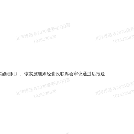
北
洋
基
＆
2
0
2
6
级
新
生
Q
Q
群
1
0
2
8
2
2
6
8
3
维
8
生实施细则》。该实施细则经党政联席会审议通过后报送
北
洋
基
＆
2
0
2
6
级
新
生
Q
Q
群
1
0
2
8
2
2
6
8
3
维
8