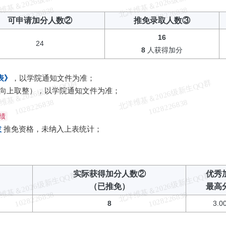
北
洋
基
＆
2
0
2
6
级
新
生
Q
Q
群
1
0
2
8
2
2
6
8
3
北
洋
基
＆
2
0
2
6
级
新
生
Q
Q
群
1
0
2
8
2
2
6
8
3
维
8
维
8
可申请加分人数②
推免录取人数③
16
24
8
人获得加分
表》
，以学院通知文件为准；
北
洋
基
＆
2
0
2
6
级
新
生
Q
Q
群
1
0
2
8
2
2
6
8
3
北
洋
基
＆
2
0
2
6
级
新
生
Q
Q
群
1
0
2
8
2
2
6
8
3
向上取整），以学院通知文件为准；
维
8
维
8
绩
拔
推免资格，未纳入上表统计；
实际获得加分人数②
优秀
北
洋
基
＆
2
0
2
6
级
新
生
Q
Q
群
1
0
2
8
2
2
6
8
3
北
洋
基
＆
2
0
2
6
级
新
生
Q
Q
群
1
0
2
8
2
2
6
8
3
（已推免）
最高
维
8
维
8
8
3.0