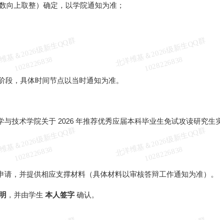
数向上取整）确定，以学院通知为准；
北
洋
基
＆
2
0
2
6
级
新
生
Q
Q
群
1
0
2
8
2
2
6
8
3
北
洋
基
＆
2
0
2
6
级
新
生
Q
Q
群
1
0
2
8
2
2
6
8
3
维
8
维
8
阶段，具体时间节点以当时通知为准。
与技术学院关于 2026 年推荐优秀应届本科毕业生免试攻读研究
北
洋
基
＆
2
0
2
6
级
新
生
Q
Q
群
1
0
2
8
2
2
6
8
3
北
洋
基
＆
2
0
2
6
级
新
生
Q
Q
群
1
0
2
8
2
2
6
8
3
维
8
维
8
申请，并提供相应支撑材料（具体材料以审核答辩工作通知为准）。
明
，并由学生
本人签字
确认。