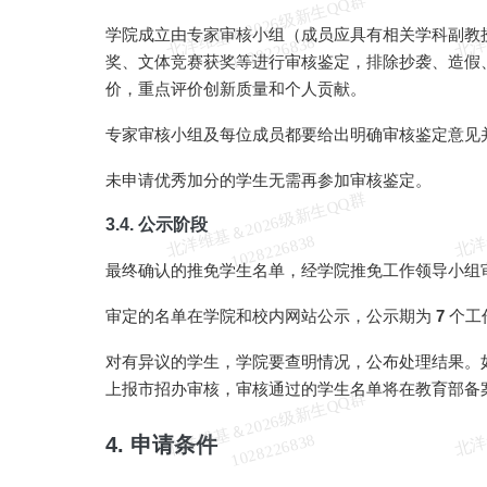
北
洋
基
＆
2
0
2
6
级
新
生
Q
Q
群
1
0
2
8
2
2
6
8
3
学院成立由专家审核小组（成员应具有相关学科副教
维
8
奖、文体竞赛获奖等进行审核鉴定，排除抄袭、造假
价，重点评价创新质量和个人贡献。
专家审核小组及每位成员都要给出明确审核鉴定意见
未申请优秀加分的学生无需再参加审核鉴定。
北
洋
基
＆
2
0
2
6
级
新
生
Q
Q
群
1
0
2
8
2
2
6
8
3
3.4. 公示阶段
维
8
最终确认的推免学生名单，经学院推免工作领导小组
审定的名单在学院和校内网站公示，公示期为
7
个工
对有异议的学生，学院要查明情况，公布处理结果。
上报市招办审核，审核通过的学生名单将在教育部备
北
洋
基
＆
2
0
2
6
级
新
生
Q
Q
群
1
0
2
8
2
2
6
8
3
维
8
4. 申请条件