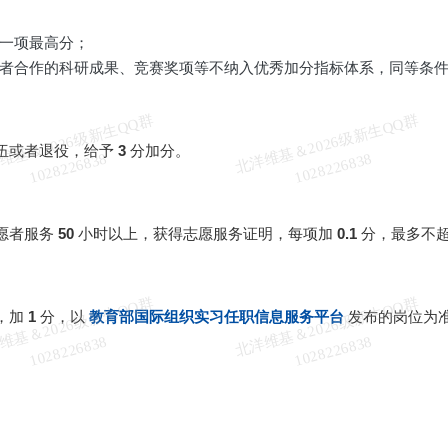
一项最高分；
者合作的科研成果、竞赛奖项等不纳入优秀加分指标体系，同等条
北
洋
基
＆
2
0
2
6
级
新
生
Q
Q
群
1
0
2
8
2
2
6
8
3
北
洋
基
＆
2
0
2
6
级
新
生
Q
Q
群
1
0
2
8
2
2
6
8
3
伍或者退役，给予
3
分加分。
维
8
维
8
愿者服务
50
小时以上，获得志愿服务证明，每项加
0.1
分，最多不
北
洋
基
＆
2
0
2
6
级
新
生
Q
Q
群
1
0
2
8
2
2
6
8
3
北
洋
基
＆
2
0
2
6
级
新
生
Q
Q
群
1
0
2
8
2
2
6
8
3
，加
1
分，以
教育部国际组织实习任职信息服务平台
发布的岗位为
维
8
维
8