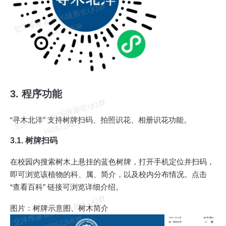
北
洋
基
＆
2
0
2
6
级
新
生
Q
Q
群
1
0
2
8
2
2
6
8
3
维
8
3. 程序功能
北
洋
基
＆
2
0
2
6
级
新
生
Q
Q
群
1
0
2
8
2
2
6
8
3
“寻木北洋” 支持树牌扫码、拍照识花、相册识花功能。
维
8
3.1. 树牌扫码
在校园内搜索树木上悬挂的蓝色树牌，打开手机定位并扫码，
即可浏览该植物的科、属、简介，以及校内分布情况。点击
“查看百科” 链接可浏览详细介绍。
北
洋
基
＆
2
0
2
6
级
新
生
Q
Q
群
1
0
2
8
2
2
6
8
3
图片：树牌示意图、树木简介
维
8