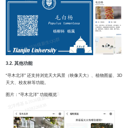
北
洋
基
＆
2
0
2
6
级
新
生
Q
Q
群
1
0
2
8
2
2
6
8
3
维
8
3.2. 其他功能
“寻木北洋” 还支持浏览天大风景（映像天大）、植物图鉴、3D
天大、校友林等功能。
北
洋
基
＆
2
0
2
6
级
新
生
Q
Q
群
1
0
2
8
2
2
6
8
3
图片：“寻木北洋” 功能概览
维
8