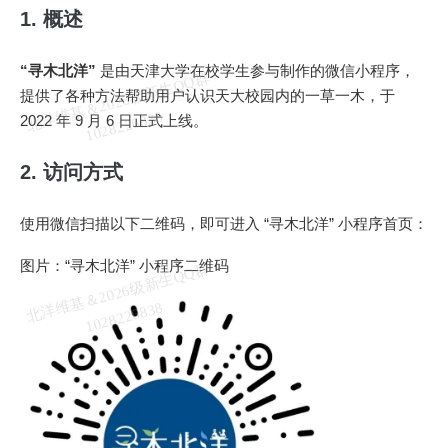
1. 概述
“寻木北洋”
是由天津大学在校学生参与制作的微信小程序，
北
洋
基
＆
2
0
2
6
级
新
生
Q
Q
群
1
0
2
8
2
2
6
8
3
提供了各种方法帮助用户认识天大校园内的一草一木，于
维
8
2022 年 9 月 6 日正式上线。
2. 访问方式
使用微信扫描以下二维码，即可进入 “寻木北洋” 小程序首页：
图片：“寻木北洋” 小程序二维码
北
洋
基
＆
2
0
2
6
级
新
生
Q
Q
群
1
0
2
8
2
2
6
8
3
维
8