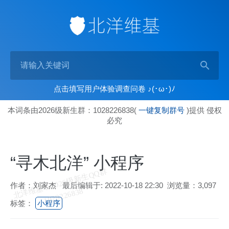
点击填写用户体验调查问卷 ♪(･ω･)ﾉ
本词条由2026级新生群：1028226838(
一键复制群号
)提供 侵权
必究
“寻木北洋” 小程序
北
洋
基
＆
2
0
2
6
级
新
生
Q
Q
群
1
0
2
8
2
2
6
8
3
作者：刘家杰 最后编辑于: 2022-10-18 22:30 浏览量：3,097
维
8
标签：
小程序