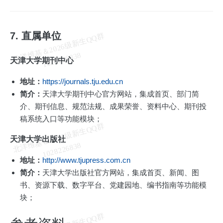
7. 直属单位
北
洋
基
＆
2
0
2
6
级
新
生
Q
Q
群
1
0
2
8
2
2
6
8
3
维
8
天津大学期刊中心
地址：
https://journals.tju.edu.cn
简介：
天津大学期刊中心官方网站，集成首页、部门简
介、期刊信息、规范法规、成果荣誉、资料中心、期刊投
稿系统入口等功能模块；
北
洋
基
＆
2
0
2
6
级
新
生
Q
Q
群
1
0
2
8
2
2
6
8
3
天津大学出版社
维
8
地址：
http://www.tjupress.com.cn
简介：
天津大学出版社官方网站，集成首页、新闻、图
书、资源下载、数字平台、党建园地、编书指南等功能模
块；