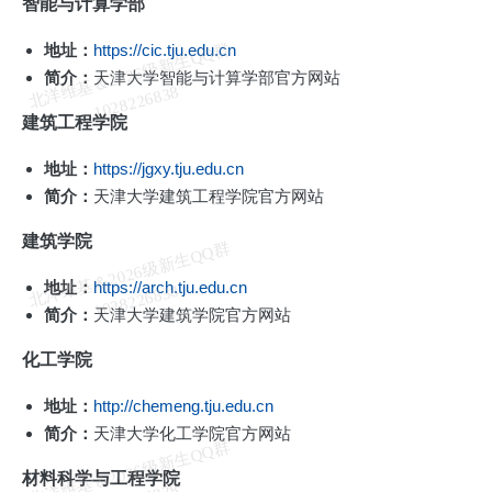
智能与计算学部
北
洋
基
＆
2
0
2
6
级
新
生
Q
Q
群
1
0
2
8
2
2
6
8
3
地址：
https://cic.tju.edu.cn
简介：
天津大学智能与计算学部官方网站
维
8
建筑工程学院
地址：
https://jgxy.tju.edu.cn
简介：
天津大学建筑工程学院官方网站
建筑学院
北
洋
基
＆
2
0
2
6
级
新
生
Q
Q
群
1
0
2
8
2
2
6
8
3
地址：
https://arch.tju.edu.cn
维
8
简介：
天津大学建筑学院官方网站
化工学院
地址：
http://chemeng.tju.edu.cn
简介：
天津大学化工学院官方网站
北
洋
基
＆
2
0
2
6
级
新
生
Q
Q
群
1
0
2
8
2
2
6
8
3
材料科学与工程学院