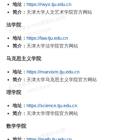
地址：
https://rwys.tju.edu.cn
简介：
天津大学人文艺术学院官方网站
北
洋
基
＆
2
0
2
6
级
新
生
Q
Q
群
1
0
2
8
2
2
6
8
3
法学院
维
8
地址：
https://law.tju.edu.cn
简介：
天津大学法学院官方网站
马克思主义学院
地址：
https://marxism.tju.edu.cn
北
洋
基
＆
2
0
2
6
级
新
生
Q
Q
群
1
0
2
8
2
2
6
8
3
简介：
天津大学马克思主义学院官方网站
维
8
理学院
地址：
https://science.tju.edu.cn
简介：
天津大学理学院官方网站
数学学院
北
洋
基
＆
2
0
2
6
级
新
生
Q
Q
群
1
0
2
8
2
2
6
8
3
地址：
https://math.tju.edu.cn