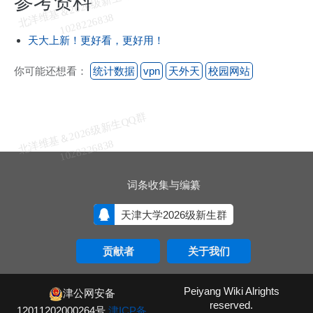
北
洋
基
＆
2
0
2
6
级
新
生
Q
Q
群
1
0
2
8
2
2
6
8
3
参考资料
维
8
天大上新！更好看，更好用！
你可能还想看：
统计数据
vpn
天外天
校园网站
北
洋
基
＆
2
0
2
6
级
新
生
Q
Q
群
1
0
2
8
2
2
6
8
3
维
8
词条收集与编纂
天津大学2026级新生群
贡献者
关于我们
Peiyang Wiki Alrights
津公网安备
reserved.
12011202000264号
津ICP备