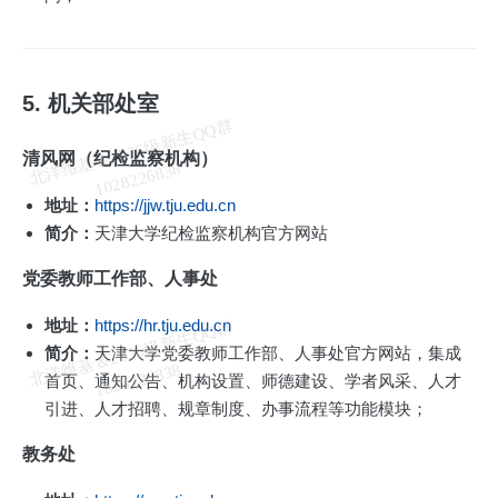
5. 机关部处室
北
洋
基
＆
2
0
2
6
级
新
生
Q
Q
群
1
0
2
8
2
2
6
8
3
清风网（纪检监察机构）
维
8
地址：
https://jjw.tju.edu.cn
简介：
天津大学纪检监察机构官方网站
党委教师工作部、人事处
地址：
https://hr.tju.edu.cn
北
洋
基
＆
2
0
2
6
级
新
生
Q
Q
群
1
0
2
8
2
2
6
8
3
简介：
天津大学党委教师工作部、人事处官方网站，集成
维
8
首页、通知公告、机构设置、师德建设、学者风采、人才
引进、人才招聘、规章制度、办事流程等功能模块；
教务处