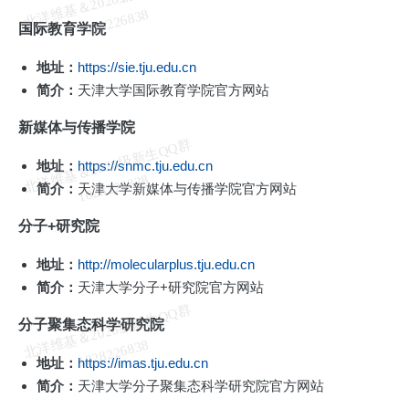
北
洋
基
＆
2
0
2
6
级
新
生
Q
Q
群
1
0
2
8
2
2
6
8
3
维
8
国际教育学院
地址：
https://sie.tju.edu.cn
简介：
天津大学国际教育学院官方网站
新媒体与传播学院
北
洋
基
＆
2
0
2
6
级
新
生
Q
Q
群
1
0
2
8
2
2
6
8
3
地址：
https://snmc.tju.edu.cn
维
8
简介：
天津大学新媒体与传播学院官方网站
分子+研究院
地址：
http://molecularplus.tju.edu.cn
简介：
天津大学分子+研究院官方网站
北
洋
基
＆
2
0
2
6
级
新
生
Q
Q
群
1
0
2
8
2
2
6
8
3
分子聚集态科学研究院
维
8
地址：
https://imas.tju.edu.cn
简介：
天津大学分子聚集态科学研究院官方网站