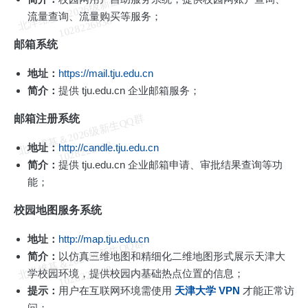
北
洋
基
＆
2
0
2
6
级
新
生
Q
Q
群
1
0
2
8
2
2
6
8
3
流量查询、流量购买等服务；
维
8
邮箱系统
地址：
https://mail.tju.edu.cn
简介：
提供 tju.edu.cn 企业邮箱服务；
北
洋
基
＆
2
0
2
6
级
新
生
Q
Q
群
1
0
2
8
2
2
6
8
3
邮箱注册系统
维
8
地址：
http://candle.tju.edu.cn
简介：
提供 tju.edu.cn 企业邮箱申请、审批结果查询等功
能；
校园地图服务系统
地址：
http://map.tju.edu.cn
北
洋
基
＆
2
0
2
6
级
新
生
Q
Q
群
1
0
2
8
2
2
6
8
3
简介：
以仿真三维地图和精细化二维地图形式展示天津大
维
8
学校园环境，提供校园内基础热点位置的信息；
提示：
用户在互联网环境需使用
天津大学 VPN
才能正常访
问；