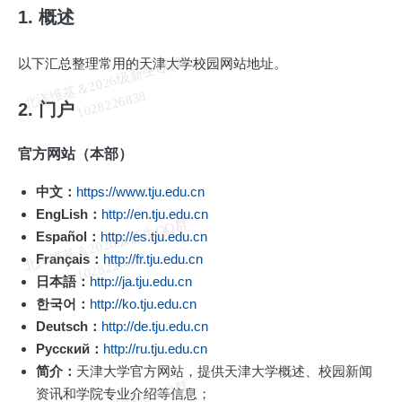
1. 概述
北
洋
基
＆
2
0
2
6
级
新
生
Q
Q
群
1
0
2
8
2
2
6
8
3
以下汇总整理常用的天津大学校园网站地址。
维
8
2. 门户
官方网站（本部）
中文：
https://www.tju.edu.cn
EngLish：
http://en.tju.edu.cn
北
洋
基
＆
2
0
2
6
级
新
生
Q
Q
群
1
0
2
8
2
2
6
8
3
Español：
http://es.tju.edu.cn
维
8
Français：
http://fr.tju.edu.cn
日本語：
http://ja.tju.edu.cn
한국어：
http://ko.tju.edu.cn
Deutsch：
http://de.tju.edu.cn
Pусский：
http://ru.tju.edu.cn
简介：
天津大学官方网站，提供天津大学概述、校园新闻
资讯和学院专业介绍等信息；