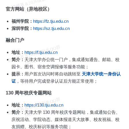
北
洋
基
＆
2
0
2
6
级
新
生
Q
Q
群
1
0
2
8
2
2
6
8
3
维
8
官方网站（异地校区）
福州学院：
https://fz.tju.edu.cn
深圳学院：
https://sz.tju.edu.cn
融合门户
北
洋
基
＆
2
0
2
6
级
新
生
Q
Q
群
1
0
2
8
2
2
6
8
3
地址：
https://f.tju.edu.cn
维
8
简介：
天津大学办公统一门户，集成通知通告、邮箱、校
园卡、图书、宿舍空调报修等服务功能；
提示：
用户首次访问时将自动跳转至
天津大学统一身份认
证
，等待用户完成登录认证后方能正常使用；
130 周年校庆专题网站
北
洋
基
＆
2
0
2
6
级
新
生
Q
Q
群
1
0
2
8
2
2
6
8
3
地址：
https://130.tju.edu.cn
维
8
简介：
天津大学 130 周年校庆专题网站，集成通知公告、
庆祝活动、学院动态、媒体报道天大故事、校友祝福、校
友捐赠、校庆标识等服务功能；