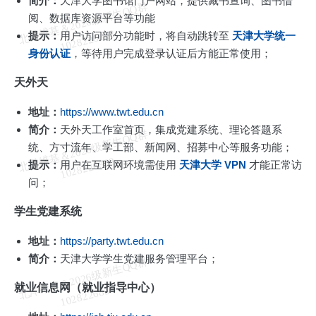
简介：
天津大学图书馆门户网站，提供藏书查询、图书借
北
洋
基
＆
2
0
2
6
级
新
生
Q
Q
群
1
0
2
8
2
2
6
8
3
阅、数据库资源平台等功能
维
8
提示：
用户访问部分功能时，将自动跳转至
天津大学统一
身份认证
，等待用户完成登录认证后方能正常使用；
天外天
地址：
https://www.twt.edu.cn
简介：
天外天工作室首页，集成党建系统、理论答题系
北
洋
基
＆
2
0
2
6
级
新
生
Q
Q
群
1
0
2
8
2
2
6
8
3
统、方寸流年、学工部、新闻网、招募中心等服务功能；
维
8
提示：
用户在互联网环境需使用
天津大学 VPN
才能正常访
问；
学生党建系统
地址：
https://party.twt.edu.cn
简介：
天津大学学生党建服务管理平台；
北
洋
基
＆
2
0
2
6
级
新
生
Q
Q
群
1
0
2
8
2
2
6
8
3
就业信息网（就业指导中心）
维
8