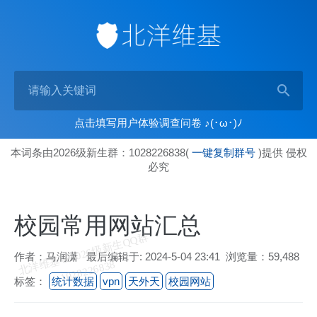
点击填写用户体验调查问卷 ♪(･ω･)ﾉ
本词条由2026级新生群：1028226838(
一键复制群号
)提供 侵权
必究
校园常用网站汇总
北
洋
基
＆
2
0
2
6
级
新
生
Q
Q
群
1
0
2
8
2
2
6
8
3
作者：马润潇 最后编辑于: 2024-5-04 23:41 浏览量：59,488
维
8
标签：
统计数据
vpn
天外天
校园网站