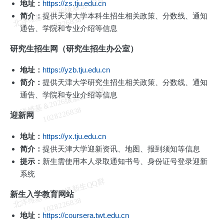
北
洋
基
＆
2
0
2
6
级
新
生
Q
Q
群
1
0
2
8
2
2
6
8
3
地址：
https://zs.tju.edu.cn
简介：
提供天津大学本科生招生相关政策、分数线、通知
维
8
通告、学院和专业介绍等信息
研究生招生网（研究生招生办公室）
地址：
https://yzb.tju.edu.cn
简介：
提供天津大学研究生招生相关政策、分数线、通知
北
洋
基
＆
2
0
2
6
级
新
生
Q
Q
群
1
0
2
8
2
2
6
8
3
通告、学院和专业介绍等信息
维
8
迎新网
地址：
https://yx.tju.edu.cn
简介：
提供天津大学迎新资讯、地图、报到须知等信息
提示：
新生需使用本人录取通知书号、身份证号登录迎新
系统
北
洋
基
＆
2
0
2
6
级
新
生
Q
Q
群
1
0
2
8
2
2
6
8
3
新生入学教育网站
维
8
地址：
https://coursera.twt.edu.cn