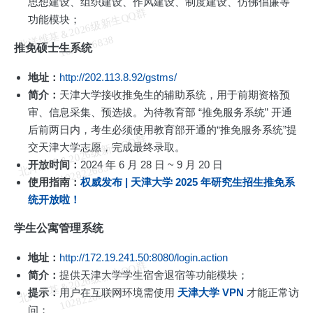
思想建设、组织建设、作风建设、制度建设、仿佛倡廉等
北
洋
基
＆
2
0
2
6
级
新
生
Q
Q
群
1
0
2
8
2
2
6
8
3
功能模块；
维
8
推免硕士生系统
地址：
http://202.113.8.92/gstms/
简介：
天津大学接收推免生的辅助系统，用于前期资格预
审、信息采集、预选拔。为待教育部 “推免服务系统” 开通
后前两日内，考生必须使用教育部开通的“推免服务系统”提
北
洋
基
＆
2
0
2
6
级
新
生
Q
Q
群
1
0
2
8
2
2
6
8
3
交天津大学志愿，完成最终录取。
开放时间：
2024 年 6 月 28 日 ~ 9 月 20 日
维
8
使用指南：
权威发布 | 天津大学 2025 年研究生招生推免系
统开放啦！
学生公寓管理系统
地址：
http://172.19.241.50:8080/login.action
北
洋
基
＆
2
0
2
6
级
新
生
Q
Q
群
1
0
2
8
2
2
6
8
3
简介：
提供天津大学学生宿舍退宿等功能模块；
提示：
用户在互联网环境需使用
天津大学 VPN
才能正常访
维
8
问；