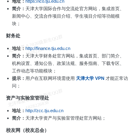
地址：
https://ico.tju.edu.cn
简介：
天津大学国际合作与交流处官方网站，集成首页、
新闻中心、交流合作项目介绍、学生项目介绍等功能模
块；
财务处
北
洋
基
＆
2
0
2
6
级
新
生
Q
Q
群
1
0
2
8
2
2
6
8
3
维
8
地址：
http://finance.tju.edu.cn
简介：
天津大学财务处官方网站，集成首页、部门简介、
机构设置、通知公告、政策法规、服务指南、下载专区、
工作动态等功能模块；
提示：
用户在互联网环境需使用
天津大学 VPN
才能正常访
问；
北
洋
基
＆
2
0
2
6
级
新
生
Q
Q
群
1
0
2
8
2
2
6
8
3
资产与实验室管理处
维
8
地址：
http://zcc.tju.edu.cn
简介：
天津大学资产与实验室管理处官方网站；
校友网（校友总会）