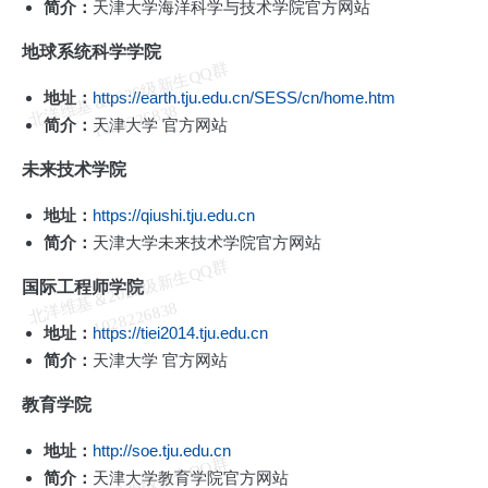
简介：
天津大学海洋科学与技术学院官方网站
地球系统科学学院
北
洋
基
＆
2
0
2
6
级
新
生
Q
Q
群
1
0
2
8
2
2
6
8
3
地址：
https://earth.tju.edu.cn/SESS/cn/home.htm
维
8
简介：
天津大学 官方网站
未来技术学院
地址：
https://qiushi.tju.edu.cn
简介：
天津大学未来技术学院官方网站
北
洋
基
＆
2
0
2
6
级
新
生
Q
Q
群
1
0
2
8
2
2
6
8
3
国际工程师学院
维
8
地址：
https://tiei2014.tju.edu.cn
简介：
天津大学 官方网站
教育学院
地址：
http://soe.tju.edu.cn
简介：
天津大学教育学院官方网站