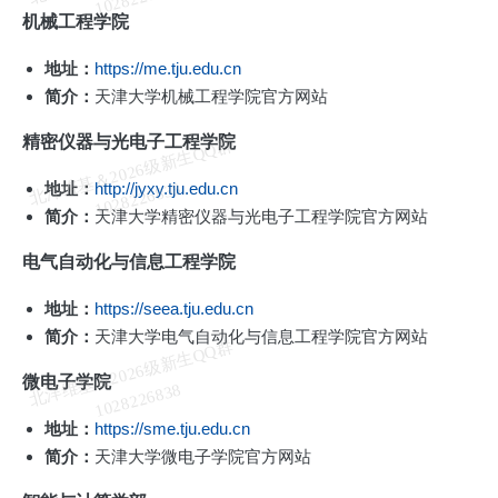
机械工程学院
地址：
https://me.tju.edu.cn
简介：
天津大学机械工程学院官方网站
精密仪器与光电子工程学院
北
洋
基
＆
2
0
2
6
级
新
生
Q
Q
群
1
0
2
8
2
2
6
8
3
地址：
http://jyxy.tju.edu.cn
维
8
简介：
天津大学精密仪器与光电子工程学院官方网站
电气自动化与信息工程学院
地址：
https://seea.tju.edu.cn
简介：
天津大学电气自动化与信息工程学院官方网站
北
洋
基
＆
2
0
2
6
级
新
生
Q
Q
群
1
0
2
8
2
2
6
8
3
微电子学院
维
8
地址：
https://sme.tju.edu.cn
简介：
天津大学微电子学院官方网站