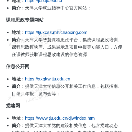
地址：
https://job.tju.edu.cn
简介：
天津大学就业指导中心官方网站；
课程思政专题网站
北
洋
基
＆
2
0
2
6
级
新
生
Q
Q
群
1
0
2
8
2
2
6
8
3
地址：
https://tjukcsz.mh.chaoxing.com
简介：
天津大学智慧课程思政平台，集成课程思政培训、
维
8
课程思政模块库、成果展示及项目申报等功能入口，方便
任课教师获取课程思政建设的信息资源
信息公开网
地址：
https://xxgkw.tju.edu.cn
北
洋
基
＆
2
0
2
6
级
新
生
Q
Q
群
1
0
2
8
2
2
6
8
3
简介：
提供天津大学信息公开相关工作信息，包括指南、
目录、年报、发布会等；
维
8
党建网
地址：
https://www.tju.edu.cn/djw/index.htm
简介：
提供天津大学党的建设相关信息，包含党建动态、