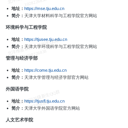
维
8
地址：
https://mse.tju.edu.cn
简介：
天津大学材料科学与工程学院官方网站
环境科学与工程学院
地址：
https://tjusee.tju.edu.cn
北
洋
基
＆
2
0
2
6
级
新
生
Q
Q
群
1
0
2
8
2
2
6
8
3
简介：
天津大学环境科学与工程学院官方网站
维
8
管理与经济学部
地址：
https://come.tju.edu.cn
简介：
天津大学管理与经济学部官方网站
外国语学院
北
洋
基
＆
2
0
2
6
级
新
生
Q
Q
群
1
0
2
8
2
2
6
8
3
地址：
https://tjusfl.tju.edu.cn
维
8
简介：
天津大学外国语学院官方网站
人文艺术学院