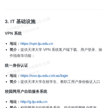
北
洋
基
＆
2
0
2
6
级
新
生
Q
Q
群
1
0
2
8
2
2
6
8
3
3. IT 基础设施
维
8
VPN 系统
地址：
https://vpn.tju.edu.cn
简介：
提供天津大学 VPN 系统客户端下载、用户登录、操
作指南等功能；
北
洋
基
＆
2
0
2
6
级
新
生
Q
Q
群
1
0
2
8
2
2
6
8
3
统一身份认证
维
8
地址：
https://sso.tju.edu.cn/cas/login
简介：
提供天津大学在校学生、教职工用户身份验证入口
校园网用户自助服务系统
地址：
http://g.tju.edu.cn
简介：
校园网用户自助服务系统，提供校园网账户查询、