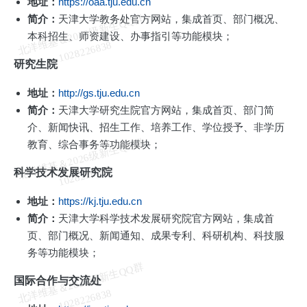
地址：
https://oaa.tju.edu.cn
北
洋
基
＆
2
0
2
6
级
新
生
Q
Q
群
1
0
2
8
2
2
6
8
3
简介：
天津大学教务处官方网站，集成首页、部门概况、
本科招生、师资建设、办事指引等功能模块；
维
8
研究生院
地址：
http://gs.tju.edu.cn
简介：
天津大学研究生院官方网站，集成首页、部门简
介、新闻快讯、招生工作、培养工作、学位授予、非学历
北
洋
基
＆
2
0
2
6
级
新
生
Q
Q
群
1
0
2
8
2
2
6
8
3
教育、综合事务等功能模块；
维
8
科学技术发展研究院
地址：
https://kj.tju.edu.cn
简介：
天津大学科学技术发展研究院官方网站，集成首
页、部门概况、新闻通知、成果专利、科研机构、科技服
务等功能模块；
北
洋
基
＆
2
0
2
6
级
新
生
Q
Q
群
1
0
2
8
2
2
6
8
3
国际合作与交流处
维
8