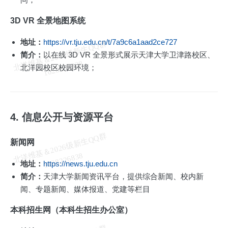
3D VR 全景地图系统
地址：
https://vr.tju.edu.cn/t/7a9c6a1aad2ce727
北
洋
基
＆
2
0
2
6
级
新
生
Q
Q
群
1
0
2
8
2
2
6
8
3
简介：
以在线 3D VR 全景形式展示天津大学卫津路校区、
维
8
北洋园校区校园环境；
4. 信息公开与资源平台
北
洋
基
＆
2
0
2
6
级
新
生
Q
Q
群
1
0
2
8
2
2
6
8
3
新闻网
维
8
地址：
https://news.tju.edu.cn
简介：
天津大学新闻资讯平台，提供综合新闻、校内新
闻、专题新闻、媒体报道、党建等栏目
本科招生网（本科生招生办公室）