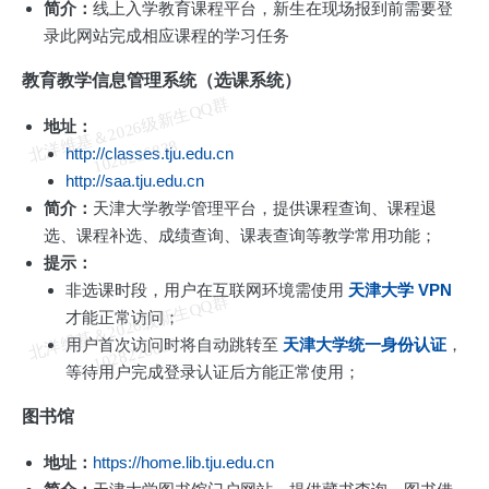
简介：
线上入学教育课程平台，新生在现场报到前需要登
录此网站完成相应课程的学习任务
教育教学信息管理系统（选课系统）
北
洋
基
＆
2
0
2
6
级
新
生
Q
Q
群
1
0
2
8
2
2
6
8
3
地址：
维
8
http://classes.tju.edu.cn
http://saa.tju.edu.cn
简介：
天津大学教学管理平台，提供课程查询、课程退
选、课程补选、成绩查询、课表查询等教学常用功能；
提示：
非选课时段，用户在互联网环境需使用
天津大学 VPN
北
洋
基
＆
2
0
2
6
级
新
生
Q
Q
群
1
0
2
8
2
2
6
8
3
才能正常访问；
维
8
用户首次访问时将自动跳转至
天津大学统一身份认证
，
等待用户完成登录认证后方能正常使用；
图书馆
地址：
https://home.lib.tju.edu.cn