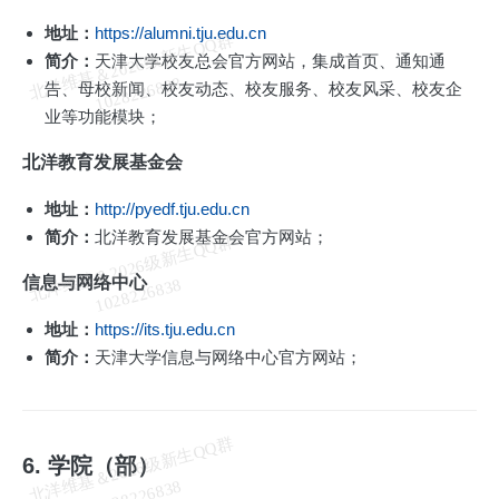
地址：
https://alumni.tju.edu.cn
北
洋
基
＆
2
0
2
6
级
新
生
Q
Q
群
1
0
2
8
2
2
6
8
3
简介：
天津大学校友总会官方网站，集成首页、通知通
维
8
告、母校新闻、校友动态、校友服务、校友风采、校友企
业等功能模块；
北洋教育发展基金会
地址：
http://pyedf.tju.edu.cn
简介：
北洋教育发展基金会官方网站；
北
洋
基
＆
2
0
2
6
级
新
生
Q
Q
群
1
0
2
8
2
2
6
8
3
信息与网络中心
维
8
地址：
https://its.tju.edu.cn
简介：
天津大学信息与网络中心官方网站；
北
洋
基
＆
2
0
2
6
级
新
生
Q
Q
群
1
0
2
8
2
2
6
8
3
6. 学院（部）
维
8