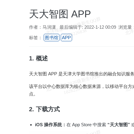
天大智图 APP
北
洋
基
＆
2
0
2
6
级
新
生
Q
Q
群
1
0
2
8
2
2
6
8
3
作者：马润潇 最后编辑于: 2022-1-12 00:09 浏览量：
维
8
标签：
图书馆
APP
1. 概述
天大智图 APP 是天津大学图书馆推出的融合知识
北
洋
基
＆
2
0
2
6
级
新
生
Q
Q
群
1
0
2
8
2
2
6
8
3
该平台以中心数据库为核心数据来源，以移动平台方
维
8
点。
2. 下载方式
iOS 操作系统：
在 App Store 中搜索
“天大智图”