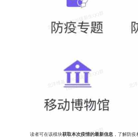
北
洋
基
＆
2
0
2
6
级
新
生
Q
Q
群
1
0
2
8
2
2
6
8
3
维
8
北
洋
基
＆
2
0
2
6
级
新
生
Q
Q
群
1
0
2
8
2
2
6
8
3
维
8
北
洋
基
＆
2
0
2
6
级
新
生
Q
Q
群
1
0
2
8
2
2
6
8
3
读者可在该模块
获取本次疫情的最新信息
，了解防疫