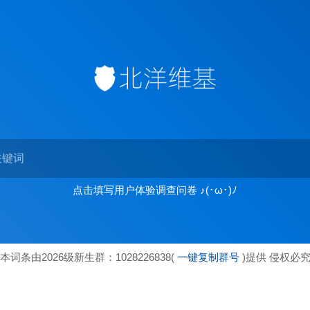
点击填写用户体验调查问卷 ♪(･ω･)ﾉ
本词条由2026级新生群：1028226838(
一键复制群号
)提供 侵权必