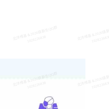
北
洋
基
＆
2
0
2
6
级
新
生
Q
Q
群
1
0
2
8
2
2
6
8
3
维
8
北
洋
基
＆
2
0
2
6
级
新
生
Q
Q
群
1
0
2
8
2
2
6
8
3
维
8