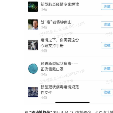
北
洋
基
＆
2
0
2
6
级
新
生
Q
Q
群
1
0
2
8
2
2
6
8
3
维
8
北
洋
基
＆
2
0
2
6
级
新
生
Q
Q
群
1
0
2
8
2
2
6
8
3
维
8
在
“移动博物馆”
栏目汇聚了山东博物馆、金沙遗址