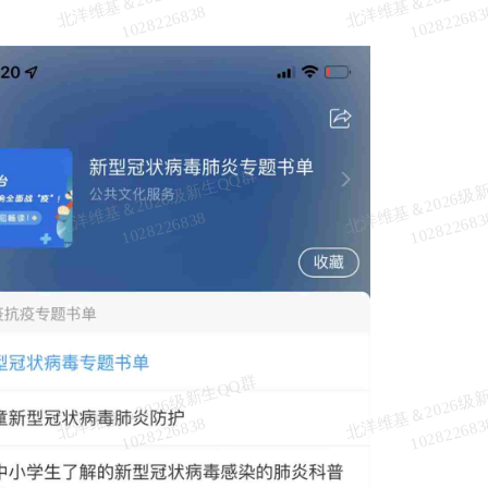
维
8
北
洋
基
＆
2
0
2
6
级
新
生
Q
Q
群
1
0
2
8
2
2
6
8
3
维
8
北
洋
基
＆
2
0
2
6
级
新
生
Q
Q
群
1
0
2
8
2
2
6
8
3
维
8