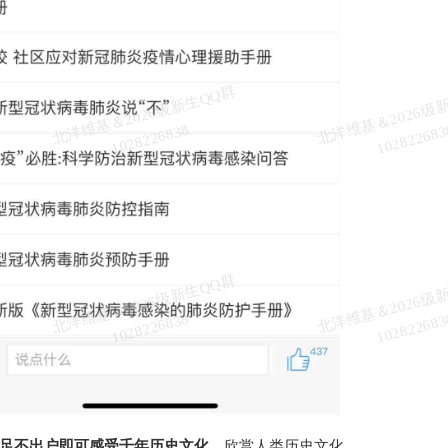
北
洋
基
＆
2
0
2
6
级
新
生
Q
Q
群
1
0
2
8
2
2
6
8
3
维
8
北
洋
基
＆
2
0
2
6
级
新
生
Q
Q
群
1
0
2
8
2
2
6
8
3
维
8
足不出户即可感受千年历史文化
，欣赏人类历史文化