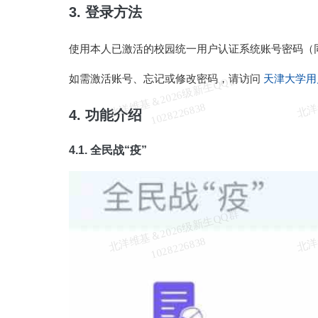
3. 登录方法
使用本人已激活的校园统一用户认证系统账号密码（
如需激活账号、忘记或修改密码，请访问
天津大学用
北
洋
基
＆
2
0
2
6
级
新
生
Q
Q
群
1
0
2
8
2
2
6
8
3
维
8
4. 功能介绍
4.1. 全民战“疫”
北
洋
基
＆
2
0
2
6
级
新
生
Q
Q
群
1
0
2
8
2
2
6
8
3
维
8