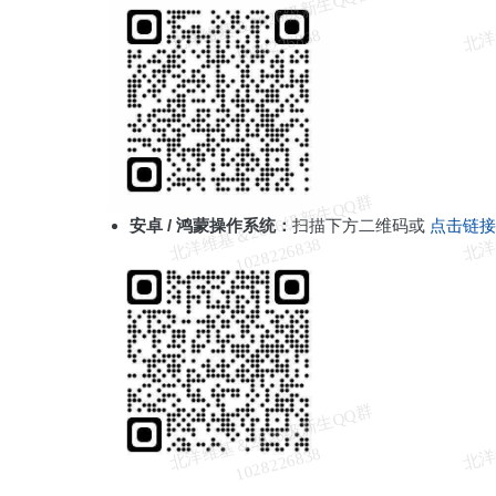
北
洋
基
＆
2
0
2
6
级
新
生
Q
Q
群
1
0
2
8
2
2
6
8
3
维
8
北
洋
基
＆
2
0
2
6
级
新
生
Q
Q
群
1
0
2
8
2
2
6
8
3
安卓 / 鸿蒙操作系统：
扫描下方二维码或
点击链接
维
8
北
洋
基
＆
2
0
2
6
级
新
生
Q
Q
群
1
0
2
8
2
2
6
8
3
维
8