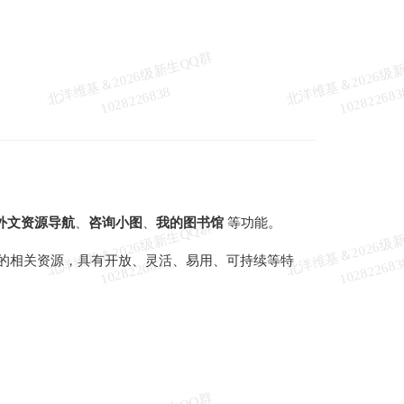
北
洋
基
＆
2
0
2
6
级
新
生
Q
Q
群
1
0
2
8
2
2
6
8
3
维
8
外文资源导航
、
咨询小图
、
我的图书馆
等功能。
北
洋
基
＆
2
0
2
6
级
新
生
Q
Q
群
1
0
2
8
2
2
6
8
3
的相关资源，具有开放、灵活、易用、可持续等特
维
8