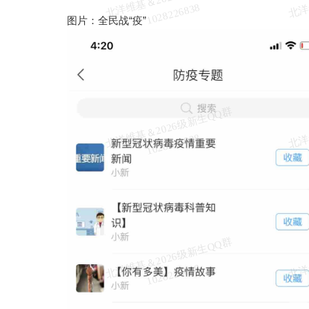
维
8
图片：全民战“疫”
北
洋
基
＆
2
0
2
6
级
新
生
Q
Q
群
1
0
2
8
2
2
6
8
3
维
8
北
洋
基
＆
2
0
2
6
级
新
生
Q
Q
群
1
0
2
8
2
2
6
8
3
维
8