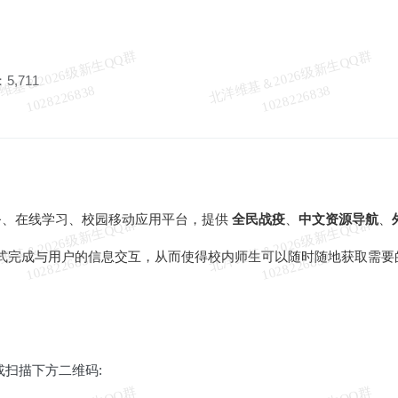
北
洋
基
＆
2
0
2
6
级
新
生
Q
Q
群
1
0
2
8
2
2
6
8
3
北
洋
基
＆
2
0
2
6
级
新
生
Q
Q
群
1
0
2
8
2
2
6
8
3
5,711
维
8
维
8
服务、在线学习、校园移动应用平台，提供
全民战疫
、
中文资源导航
、
北
洋
基
＆
2
0
2
6
级
新
生
Q
Q
群
1
0
2
8
2
2
6
8
3
北
洋
基
＆
2
0
2
6
级
新
生
Q
Q
群
1
0
2
8
2
2
6
8
3
式完成与用户的信息交互，从而使得校内师生可以随时随地获取需要
维
8
维
8
或扫描下方二维码: