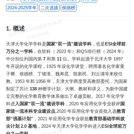
2024-2025学年
二次选拔
侯德榜
北
洋
基
＆
2
0
2
6
级
新
生
Q
Q
群
1
0
2
8
2
2
6
8
3
1. 概述
维
8
天津大学化学学科是
国家“双一流”建设学科
，也是
ESI全球前
万分之一学科
，在软科（ 2023 年）和QS排行榜（ 2024 年）
中分别位列国内第
7
和第
11
位。学科起源于北洋大学 1897
年开设的化学课程，1925 年设化学讲堂，聘用著名化学家黄
子卿、侯德榜、丁绪淮、魏寿昆、陈新民、刘云浦等来校任
北
洋
基
＆
2
0
2
6
级
新
生
Q
Q
群
1
0
2
8
2
2
6
8
3
教。1953 年和 1956 年，天津大学两度受高教部委托，为国家
维
8
制定了共计
138
种教学计划、大纲、教材和讲义，为新中国建
立完整的化学教育教学体系做出了卓越贡献。2017 年化学学
科进
入国家“双一流”建设学科
，2020 年应用化学专业获评
国
家级一流本科专业建设点
,2020 年应用化学专业首批入选
教育
部“强基计划”
，2021 年应用化学专业获批
教育部基础学科拔
尖计划 2.0 基地
，2024 年天津大学化学学科进入
ESI全球前万
分之一学科
。