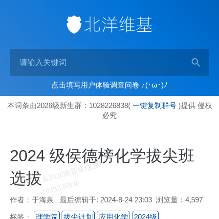
点击填写用户体验调查问卷 ♪(･ω･)ﾉ
本词条由2026级新生群：1028226838(
一键复制群号
)提供 侵权
必究
2024 级侯德榜化学拔尖班
北
洋
基
＆
2
0
2
6
级
新
生
Q
Q
群
1
0
2
8
2
2
6
8
3
选拔
维
8
作者：于海泉 最后编辑于: 2024-8-24 23:03 浏览量：4,597
标签：
理学院
拔尖计划
应用化学
2024级