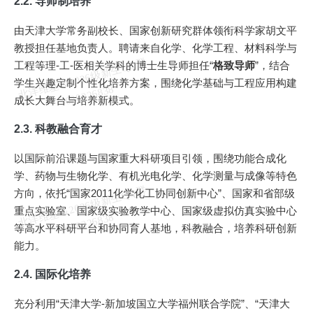
2.2. 导师制培养
由天津大学常务副校长、国家创新研究群体领衔科学家胡文平
教授担任基地负责人。聘请来自化学、化学工程、材料科学与
北
洋
基
＆
2
0
2
6
级
新
生
Q
Q
群
1
0
2
8
2
2
6
8
3
工程等理-工-医相关学科的博士生导师担任“
格致导师
”，结合
学生兴趣定制个性化培养方案，围绕化学基础与工程应用构建
维
8
成长大舞台与培养新模式。
2.3. 科教融合育才
以国际前沿课题与国家重大科研项目引领，围绕功能合成化
学、药物与生物化学、有机光电化学、化学测量与成像等特色
北
洋
基
＆
2
0
2
6
级
新
生
Q
Q
群
1
0
2
8
2
2
6
8
3
方向，依托“国家2011化学化工协同创新中心”、国家和省部级
重点实验室、国家级实验教学中心、国家级虚拟仿真实验中心
维
8
等高水平科研平台和协同育人基地，科教融合，培养科研创新
能力。
2.4. 国际化培养
充分利用“天津大学-新加坡国立大学福州联合学院”、“天津大