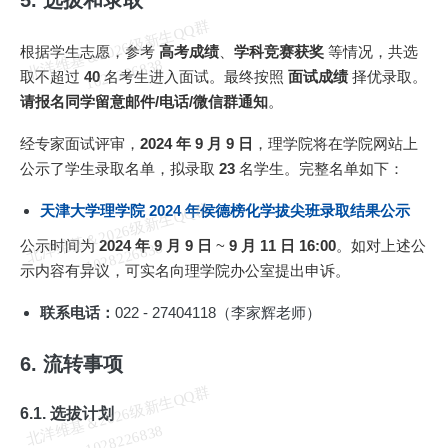
5. 选拔和录取
北
洋
基
＆
2
0
2
6
级
新
生
Q
Q
群
1
0
2
8
2
2
6
8
3
根据学生志愿，参考
高考成绩
、
学科竞赛获奖
等情况，共选
维
8
取不超过
40
名考生进入面试。最终按照
面试成绩
择优录取。
请报名同学留意邮件/电话/微信群通知
。
经专家面试评审，
2024 年 9 月 9 日
，理学院将在学院网站上
公示了学生录取名单，拟录取
23
名学生。完整名单如下：
北
洋
基
＆
2
0
2
6
级
新
生
Q
Q
群
1
0
2
8
2
2
6
8
3
天津大学理学院 2024 年侯德榜化学拔尖班录取结果公示
公示时间为
2024 年 9 月 9 日
~
9 月 11 日 16:00
。如对上述公
维
8
示内容有异议，可实名向理学院办公室提出申诉。
联系电话：
022 - 27404118（李家辉老师）
6. 流转事项
北
洋
基
＆
2
0
2
6
级
新
生
Q
Q
群
1
0
2
8
2
2
6
8
3
6.1. 选拔计划
维
8