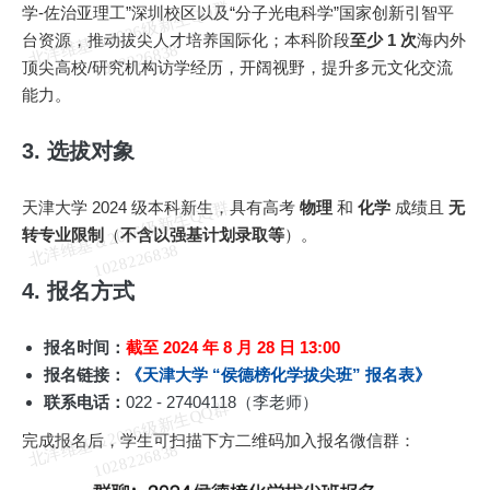
北
洋
基
＆
2
0
2
6
级
新
生
Q
Q
群
1
0
2
8
2
2
6
8
3
学-佐治亚理工”深圳校区以及“分子光电科学”国家创新引智平
台资源，推动拔尖人才培养国际化；本科阶段
至少 1 次
海内外
维
8
顶尖高校/研究机构访学经历，开阔视野，提升多元文化交流
能力。
3. 选拔对象
天津大学 2024 级本科新生，具有高考
物理
和
化学
成绩且
无
北
洋
基
＆
2
0
2
6
级
新
生
Q
Q
群
1
0
2
8
2
2
6
8
3
转专业限制
（
不含以强基计划录取等
）。
维
8
4. 报名方式
报名时间：
截至 2024 年 8 月 28 日 13:00
报名链接：
《天津大学 “侯德榜化学拔尖班” 报名表》
联系电话：
022 - 27404118（李老师）
北
洋
基
＆
2
0
2
6
级
新
生
Q
Q
群
1
0
2
8
2
2
6
8
3
完成报名后，学生可扫描下方二维码加入报名微信群：
维
8