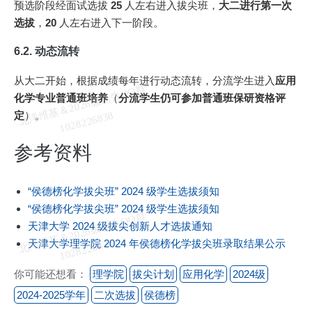
预选阶段经面试选拔
25
人左右进入拔尖班，
大二进行第一次
选拔
，
20
人左右进入下一阶段。
6.2. 动态流转
从大二开始，根据成绩每年进行动态流转，分流学生进入
应用
北
洋
基
＆
2
0
2
6
级
新
生
Q
Q
群
1
0
2
8
2
2
6
8
3
化学专业普通班培养
（
分流学生仍可参加普通班保研资格评
定
）。
维
8
参考资料
“侯德榜化学拔尖班” 2024 级学生选拔须知
“侯德榜化学拔尖班” 2024 级学生选拔须知
北
洋
基
＆
2
0
2
6
级
新
生
Q
Q
群
1
0
2
8
2
2
6
8
3
天津大学 2024 级拔尖创新人才选拔通知
维
8
天津大学理学院 2024 年侯德榜化学拔尖班录取结果公示
你可能还想看：
理学院
拔尖计划
应用化学
2024级
2024-2025学年
二次选拔
侯德榜