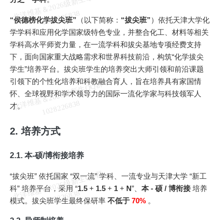
北
洋
基
＆
2
0
2
6
级
新
生
Q
Q
群
1
0
2
8
2
2
6
8
3
维
8
“侯德榜化学拔尖班”
（以下简称：
“拔尖班”
）依托天津大学化
学学科和应用化学国家级特色专业，并整合化工、材料等相关
学科高水平师资力量，在一流学科和拔尖基地专项经费支持
下，面向国家重大战略需求和世界科技前沿，构筑“化学拔尖
学生”培养平台。拔尖班学生的培养突出大师引领和前沿课题
引领下的个性化培养和科教融合育人，旨在培养具有家国情
北
洋
基
＆
2
0
2
6
级
新
生
Q
Q
群
1
0
2
8
2
2
6
8
3
怀、全球视野和学术领导力的国际一流化学家与科技领军人
维
8
才。
2. 培养方式
2.1. 本-硕/博衔接培养
北
洋
基
＆
2
0
2
6
级
新
生
Q
Q
群
1
0
2
8
2
2
6
8
3
“拔尖班” 依托国家 “双一流” 学科、一流专业与天津大学 “新工
科” 培养平台，采用 “
1.5
+
1.5
+
1
+
N
”、
本 - 硕 / 博衔接
培养
维
8
模式。拔尖班学生最终保研率
不低于
70%
。