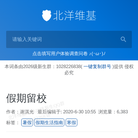
点击填写用户体验调查问卷 ♪(･ω･)ﾉ
本词条由2026级新生群：1028226838(
一键复制群号
)提供 侵权
必究
假期留校
北
洋
基
＆
2
0
2
6
级
新
生
Q
Q
群
1
0
2
8
2
2
6
8
3
作者：谢淇光 最后编辑于: 2020-6-30 10:55 浏览量：6,383
维
8
标签：
暑假
假期生活指南
寒假