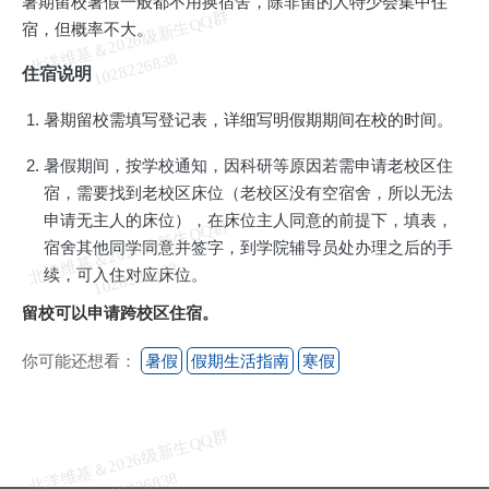
暑期留校暑假一般都不用换宿舍，除非留的人特少会集中住
北
洋
基
＆
2
0
2
6
级
新
生
Q
Q
群
1
0
2
8
2
2
6
8
3
宿，但概率不大。
维
8
住宿说明
暑期留校需填写登记表，详细写明假期期间在校的时间。
暑假期间，按学校通知，因科研等原因若需申请老校区住
宿，需要找到老校区床位（老校区没有空宿舍，所以无法
申请无主人的床位），在床位主人同意的前提下，填表，
北
洋
基
＆
2
0
2
6
级
新
生
Q
Q
群
1
0
2
8
2
2
6
8
3
宿舍其他同学同意并签字，到学院辅导员处办理之后的手
维
8
续，可入住对应床位。
留校可以申请跨校区住宿。
你可能还想看：
暑假
假期生活指南
寒假
北
洋
基
＆
2
0
2
6
级
新
生
Q
Q
群
1
0
2
8
2
2
6
8
3
维
8