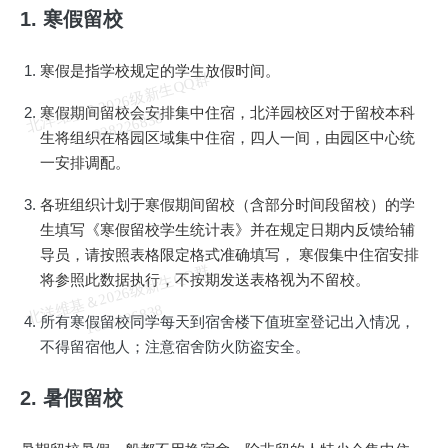
1. 寒假留校
寒假是指学校规定的学生放假时间。
北
洋
基
＆
2
0
2
6
级
新
生
Q
Q
群
1
0
2
8
2
2
6
8
3
寒假期间留校会安排集中住宿，北洋园校区对于留校本科
维
8
生将组织在格园区域集中住宿，四人一间，由园区中心统
一安排调配。
各班组织计划于寒假期间留校（含部分时间段留校）的学
生填写《寒假留校学生统计表》并在规定日期内反馈给辅
导员，请按照表格限定格式准确填写， 寒假集中住宿安排
北
洋
基
＆
2
0
2
6
级
新
生
Q
Q
群
1
0
2
8
2
2
6
8
3
将参照此数据执行，不按期发送表格视为不留校。
维
8
所有寒假留校同学每天到宿舍楼下值班室登记出入情况，
不得留宿他人；注意宿舍防火防盗安全。
2. 暑假留校